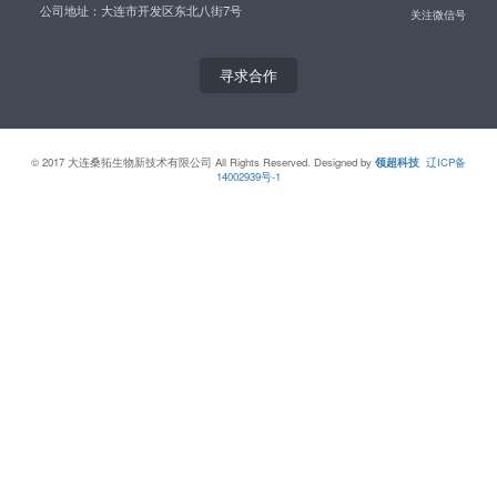
桑拓妮爽系列
业内新闻
伊蕾莎湿巾
桑拓系列
活动公告
通北湿巾
沐琪尔系列
拉卡拉湿巾
丘比特系列
铁道双瑞湿巾
护理洗液
其他
联系我们
大连桑拓生物新技术有限公司
电话：0411-66162828
公司地址：大连市开发区东北八街7号
寻求合作